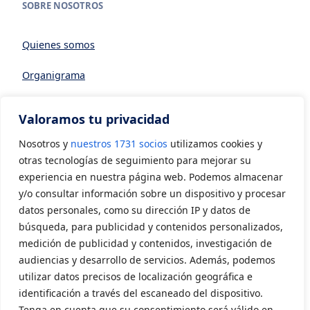
SOBRE NOSOTROS
Quienes somos
Organigrama
Datos generales
Valoramos tu privacidad
Asociarse a AVIA
Nosotros y
nuestros 1731 socios
utilizamos cookies y
CONTACTO
otras tecnologías de seguimiento para mejorar su
experiencia en nuestra página web. Podemos almacenar
y/o consultar información sobre un dispositivo y procesar
Contacto
datos personales, como su dirección IP y datos de
LEGAL
búsqueda, para publicidad y contenidos personalizados,
medición de publicidad y contenidos, investigación de
audiencias y desarrollo de servicios. Además, podemos
Aviso Legal
utilizar datos precisos de localización geográfica e
Política de privacidad
identificación a través del escaneado del dispositivo.
Tenga en cuenta que su consentimiento será válido en