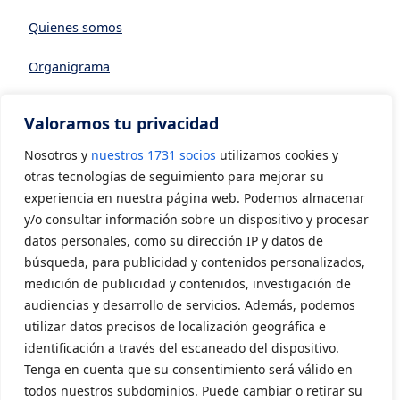
Quienes somos
Organigrama
Datos generales
Valoramos tu privacidad
Asociarse a AVIA
Nosotros y
nuestros 1731 socios
utilizamos cookies y
CONTACTO
otras tecnologías de seguimiento para mejorar su
experiencia en nuestra página web. Podemos almacenar
y/o consultar información sobre un dispositivo y procesar
Contacto
datos personales, como su dirección IP y datos de
LEGAL
búsqueda, para publicidad y contenidos personalizados,
medición de publicidad y contenidos, investigación de
audiencias y desarrollo de servicios. Además, podemos
Aviso Legal
utilizar datos precisos de localización geográfica e
Política de privacidad
identificación a través del escaneado del dispositivo.
Tenga en cuenta que su consentimiento será válido en
Política de cookies
todos nuestros subdominios. Puede cambiar o retirar su