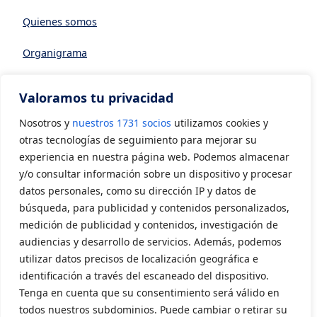
Quienes somos
Organigrama
Datos generales
Valoramos tu privacidad
Asociarse a AVIA
Nosotros y
nuestros 1731 socios
utilizamos cookies y
CONTACTO
otras tecnologías de seguimiento para mejorar su
experiencia en nuestra página web. Podemos almacenar
y/o consultar información sobre un dispositivo y procesar
Contacto
datos personales, como su dirección IP y datos de
LEGAL
búsqueda, para publicidad y contenidos personalizados,
medición de publicidad y contenidos, investigación de
audiencias y desarrollo de servicios. Además, podemos
Aviso Legal
utilizar datos precisos de localización geográfica e
Política de privacidad
identificación a través del escaneado del dispositivo.
Tenga en cuenta que su consentimiento será válido en
Política de cookies
todos nuestros subdominios. Puede cambiar o retirar su