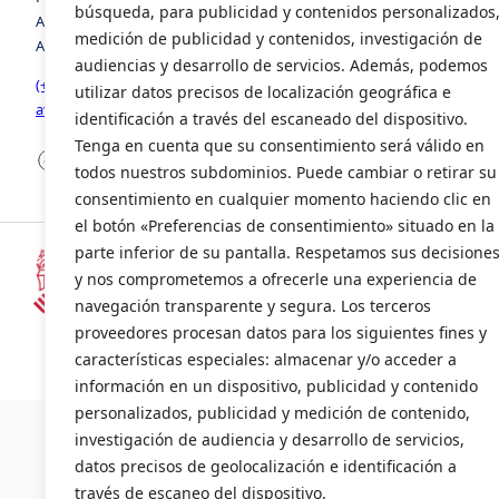
búsqueda, para publicidad y contenidos personalizados
Avenida de la Foia, número 8, edificio 3, 1º, puerta 2. 46440,
medición de publicidad y contenidos, investigación de
Almussafes, Valencia
audiencias y desarrollo de servicios. Además, podemos
(+34) 963 941 258
utilizar datos precisos de localización geográfica e
avia@avia.com.es
identificación a través del escaneado del dispositivo.
Tenga en cuenta que su consentimiento será válido en
Facebook
LinkedIn
X
todos nuestros subdominios. Puede cambiar o retirar su
consentimiento en cualquier momento haciendo clic en
el botón «Preferencias de consentimiento» situado en la
parte inferior de su pantalla. Respetamos sus decisione
y nos comprometemos a ofrecerle una experiencia de
Subvencionado por la Consellería d
navegación transparente y segura. Los terceros
(INENTI/2024/20)
proveedores procesan datos para los siguientes fines y
características especiales: almacenar y/o acceder a
información en un dispositivo, publicidad y contenido
©2024 AVI
personalizados, publicidad y medición de contenido,
investigación de audiencia y desarrollo de servicios,
datos precisos de geolocalización e identificación a
través de escaneo del dispositivo.