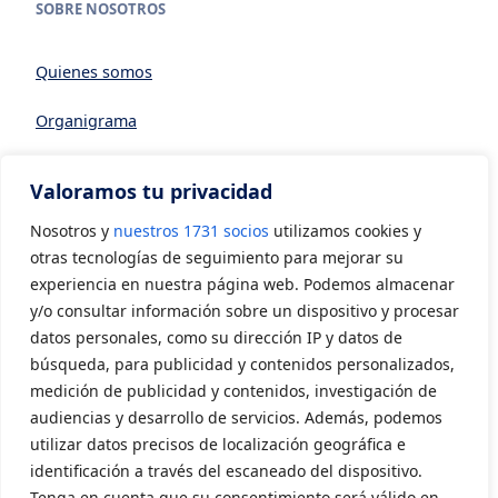
SOBRE NOSOTROS
Quienes somos
Organigrama
Datos generales
Valoramos tu privacidad
Asociarse a AVIA
Nosotros y
nuestros 1731 socios
utilizamos cookies y
CONTACTO
otras tecnologías de seguimiento para mejorar su
experiencia en nuestra página web. Podemos almacenar
y/o consultar información sobre un dispositivo y procesar
Contacto
datos personales, como su dirección IP y datos de
LEGAL
búsqueda, para publicidad y contenidos personalizados,
medición de publicidad y contenidos, investigación de
audiencias y desarrollo de servicios. Además, podemos
Aviso Legal
utilizar datos precisos de localización geográfica e
Política de privacidad
identificación a través del escaneado del dispositivo.
Tenga en cuenta que su consentimiento será válido en