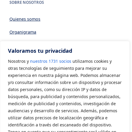
SOBRE NOSOTROS
Quienes somos
Organigrama
Datos generales
Valoramos tu privacidad
Asociarse a AVIA
Nosotros y
nuestros 1731 socios
utilizamos cookies y
CONTACTO
otras tecnologías de seguimiento para mejorar su
experiencia en nuestra página web. Podemos almacenar
y/o consultar información sobre un dispositivo y procesar
Contacto
datos personales, como su dirección IP y datos de
LEGAL
búsqueda, para publicidad y contenidos personalizados,
medición de publicidad y contenidos, investigación de
audiencias y desarrollo de servicios. Además, podemos
Aviso Legal
utilizar datos precisos de localización geográfica e
Política de privacidad
identificación a través del escaneado del dispositivo.
Tenga en cuenta que su consentimiento será válido en