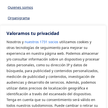
Quienes somos
Organigrama
Datos generales
Valoramos tu privacidad
Asociarse a AVIA
Nosotros y
nuestros 1731 socios
utilizamos cookies y
CONTACTO
otras tecnologías de seguimiento para mejorar su
experiencia en nuestra página web. Podemos almacenar
y/o consultar información sobre un dispositivo y procesar
Contacto
datos personales, como su dirección IP y datos de
LEGAL
búsqueda, para publicidad y contenidos personalizados,
medición de publicidad y contenidos, investigación de
audiencias y desarrollo de servicios. Además, podemos
Aviso Legal
utilizar datos precisos de localización geográfica e
Política de privacidad
identificación a través del escaneado del dispositivo.
Tenga en cuenta que su consentimiento será válido en
Política de cookies
todos nuestros subdominios. Puede cambiar o retirar su