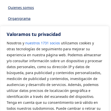
Quienes somos
Organigrama
Datos generales
Valoramos tu privacidad
Asociarse a AVIA
Nosotros y
nuestros 1731 socios
utilizamos cookies y
CONTACTO
otras tecnologías de seguimiento para mejorar su
experiencia en nuestra página web. Podemos almacenar
y/o consultar información sobre un dispositivo y procesar
Contacto
datos personales, como su dirección IP y datos de
LEGAL
búsqueda, para publicidad y contenidos personalizados,
medición de publicidad y contenidos, investigación de
audiencias y desarrollo de servicios. Además, podemos
Aviso Legal
utilizar datos precisos de localización geográfica e
Política de privacidad
identificación a través del escaneado del dispositivo.
Tenga en cuenta que su consentimiento será válido en
Política de cookies
todos nuestros subdominios. Puede cambiar o retirar su