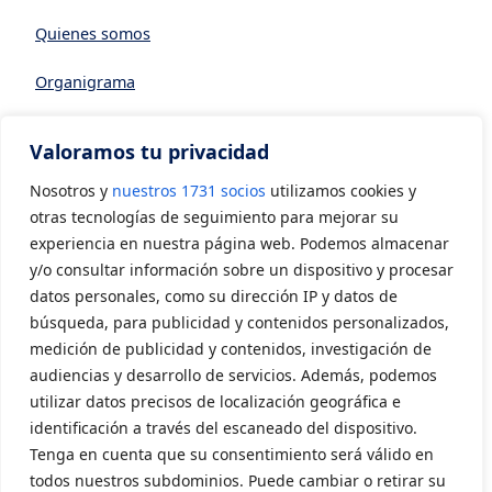
Quienes somos
Organigrama
Datos generales
Valoramos tu privacidad
Asociarse a AVIA
Nosotros y
nuestros 1731 socios
utilizamos cookies y
CONTACTO
otras tecnologías de seguimiento para mejorar su
experiencia en nuestra página web. Podemos almacenar
y/o consultar información sobre un dispositivo y procesar
Contacto
datos personales, como su dirección IP y datos de
LEGAL
búsqueda, para publicidad y contenidos personalizados,
medición de publicidad y contenidos, investigación de
audiencias y desarrollo de servicios. Además, podemos
Aviso Legal
utilizar datos precisos de localización geográfica e
Política de privacidad
identificación a través del escaneado del dispositivo.
Tenga en cuenta que su consentimiento será válido en
Política de cookies
todos nuestros subdominios. Puede cambiar o retirar su