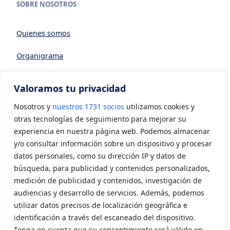
SOBRE NOSOTROS
Quienes somos
Organigrama
Datos generales
Valoramos tu privacidad
Asociarse a AVIA
Nosotros y
nuestros 1731 socios
utilizamos cookies y
CONTACTO
otras tecnologías de seguimiento para mejorar su
experiencia en nuestra página web. Podemos almacenar
y/o consultar información sobre un dispositivo y procesar
Contacto
datos personales, como su dirección IP y datos de
LEGAL
búsqueda, para publicidad y contenidos personalizados,
medición de publicidad y contenidos, investigación de
audiencias y desarrollo de servicios. Además, podemos
Aviso Legal
utilizar datos precisos de localización geográfica e
Política de privacidad
identificación a través del escaneado del dispositivo.
Tenga en cuenta que su consentimiento será válido en