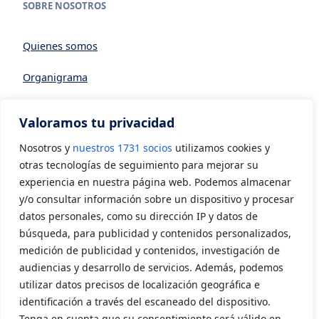
SOBRE NOSOTROS
Quienes somos
Organigrama
Datos generales
Valoramos tu privacidad
Asociarse a AVIA
Nosotros y
nuestros 1731 socios
utilizamos cookies y
CONTACTO
otras tecnologías de seguimiento para mejorar su
experiencia en nuestra página web. Podemos almacenar
y/o consultar información sobre un dispositivo y procesar
Contacto
datos personales, como su dirección IP y datos de
LEGAL
búsqueda, para publicidad y contenidos personalizados,
medición de publicidad y contenidos, investigación de
audiencias y desarrollo de servicios. Además, podemos
Aviso Legal
utilizar datos precisos de localización geográfica e
Política de privacidad
identificación a través del escaneado del dispositivo.
Tenga en cuenta que su consentimiento será válido en