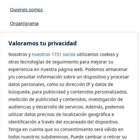
Quienes somos
Organigrama
Datos generales
Valoramos tu privacidad
Asociarse a AVIA
Nosotros y
nuestros 1731 socios
utilizamos cookies y
CONTACTO
otras tecnologías de seguimiento para mejorar su
experiencia en nuestra página web. Podemos almacenar
y/o consultar información sobre un dispositivo y procesar
Contacto
datos personales, como su dirección IP y datos de
LEGAL
búsqueda, para publicidad y contenidos personalizados,
medición de publicidad y contenidos, investigación de
audiencias y desarrollo de servicios. Además, podemos
Aviso Legal
utilizar datos precisos de localización geográfica e
Política de privacidad
identificación a través del escaneado del dispositivo.
Tenga en cuenta que su consentimiento será válido en
Política de cookies
todos nuestros subdominios. Puede cambiar o retirar su