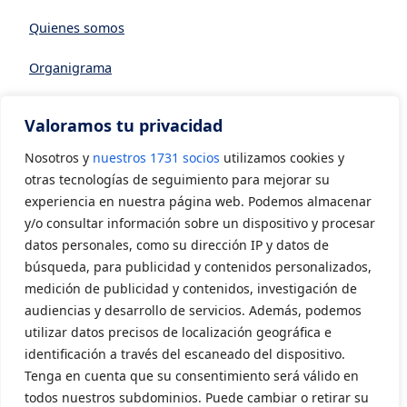
Quienes somos
Organigrama
Datos generales
Valoramos tu privacidad
Asociarse a AVIA
Nosotros y
nuestros 1731 socios
utilizamos cookies y
CONTACTO
otras tecnologías de seguimiento para mejorar su
experiencia en nuestra página web. Podemos almacenar
y/o consultar información sobre un dispositivo y procesar
Contacto
datos personales, como su dirección IP y datos de
LEGAL
búsqueda, para publicidad y contenidos personalizados,
medición de publicidad y contenidos, investigación de
audiencias y desarrollo de servicios. Además, podemos
Aviso Legal
utilizar datos precisos de localización geográfica e
Política de privacidad
identificación a través del escaneado del dispositivo.
Tenga en cuenta que su consentimiento será válido en
Política de cookies
todos nuestros subdominios. Puede cambiar o retirar su