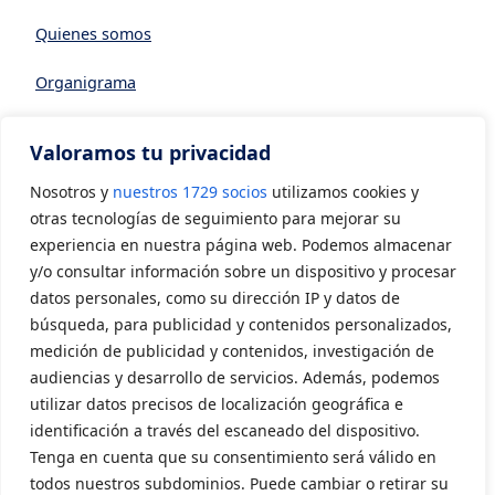
Quienes somos
Organigrama
Datos generales
Valoramos tu privacidad
Asociarse a AVIA
Nosotros y
nuestros 1729 socios
utilizamos cookies y
CONTACTO
otras tecnologías de seguimiento para mejorar su
experiencia en nuestra página web. Podemos almacenar
y/o consultar información sobre un dispositivo y procesar
Contacto
datos personales, como su dirección IP y datos de
LEGAL
búsqueda, para publicidad y contenidos personalizados,
medición de publicidad y contenidos, investigación de
audiencias y desarrollo de servicios. Además, podemos
Aviso Legal
utilizar datos precisos de localización geográfica e
Política de privacidad
identificación a través del escaneado del dispositivo.
Tenga en cuenta que su consentimiento será válido en
Política de cookies
todos nuestros subdominios. Puede cambiar o retirar su