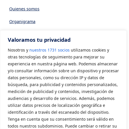
Quienes somos
Organigrama
Datos generales
Valoramos tu privacidad
Asociarse a AVIA
Nosotros y
nuestros 1731 socios
utilizamos cookies y
CONTACTO
otras tecnologías de seguimiento para mejorar su
experiencia en nuestra página web. Podemos almacenar
y/o consultar información sobre un dispositivo y procesar
Contacto
datos personales, como su dirección IP y datos de
LEGAL
búsqueda, para publicidad y contenidos personalizados,
medición de publicidad y contenidos, investigación de
audiencias y desarrollo de servicios. Además, podemos
Aviso Legal
utilizar datos precisos de localización geográfica e
Política de privacidad
identificación a través del escaneado del dispositivo.
Tenga en cuenta que su consentimiento será válido en
Política de cookies
todos nuestros subdominios. Puede cambiar o retirar su