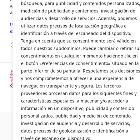
búsqueda, para publicidad y contenidos personalizados
Avenida de la Foia, número 8, edificio 3, 1º, puerta 2. 46440,
medición de publicidad y contenidos, investigación de
Almussafes, Valencia
audiencias y desarrollo de servicios. Además, podemos
(+34) 963 941 258
utilizar datos precisos de localización geográfica e
avia@avia.com.es
identificación a través del escaneado del dispositivo.
Tenga en cuenta que su consentimiento será válido en
Facebook
LinkedIn
X
todos nuestros subdominios. Puede cambiar o retirar su
consentimiento en cualquier momento haciendo clic en
el botón «Preferencias de consentimiento» situado en la
parte inferior de su pantalla. Respetamos sus decisione
y nos comprometemos a ofrecerle una experiencia de
Subvencionado por la Consellería d
navegación transparente y segura. Los terceros
(INENTI/2024/20)
proveedores procesan datos para los siguientes fines y
características especiales: almacenar y/o acceder a
información en un dispositivo, publicidad y contenido
©2024 AVI
personalizados, publicidad y medición de contenido,
investigación de audiencia y desarrollo de servicios,
datos precisos de geolocalización e identificación a
través de escaneo del dispositivo.