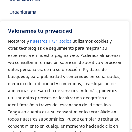
Organigrama
Datos generales
Valoramos tu privacidad
Asociarse a AVIA
Nosotros y
nuestros 1731 socios
utilizamos cookies y
CONTACTO
otras tecnologías de seguimiento para mejorar su
experiencia en nuestra página web. Podemos almacenar
y/o consultar información sobre un dispositivo y procesar
Contacto
datos personales, como su dirección IP y datos de
LEGAL
búsqueda, para publicidad y contenidos personalizados,
medición de publicidad y contenidos, investigación de
audiencias y desarrollo de servicios. Además, podemos
Aviso Legal
utilizar datos precisos de localización geográfica e
Política de privacidad
identificación a través del escaneado del dispositivo.
Tenga en cuenta que su consentimiento será válido en
Política de cookies
todos nuestros subdominios. Puede cambiar o retirar su
consentimiento en cualquier momento haciendo clic en