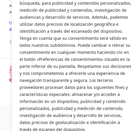
búsqueda, para publicidad y contenidos personalizados
Avenida de la Foia, número 8, edificio 3, 1º, puerta 2. 46440,
medición de publicidad y contenidos, investigación de
Almussafes, Valencia
audiencias y desarrollo de servicios. Además, podemos
(+34) 963 941 258
utilizar datos precisos de localización geográfica e
avia@avia.com.es
identificación a través del escaneado del dispositivo.
Tenga en cuenta que su consentimiento será válido en
Facebook
LinkedIn
X
todos nuestros subdominios. Puede cambiar o retirar su
consentimiento en cualquier momento haciendo clic en
el botón «Preferencias de consentimiento» situado en la
parte inferior de su pantalla. Respetamos sus decisione
y nos comprometemos a ofrecerle una experiencia de
Subvencionado por la Consellería d
navegación transparente y segura. Los terceros
(INENTI/2024/20)
proveedores procesan datos para los siguientes fines y
características especiales: almacenar y/o acceder a
información en un dispositivo, publicidad y contenido
©2024 AVI
personalizados, publicidad y medición de contenido,
investigación de audiencia y desarrollo de servicios,
datos precisos de geolocalización e identificación a
través de escaneo del dispositivo.