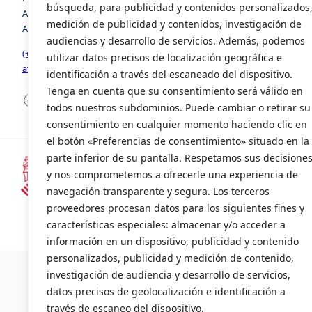
búsqueda, para publicidad y contenidos personalizados
Avenida de la Foia, número 8, edificio 3, 1º, puerta 2. 46440,
medición de publicidad y contenidos, investigación de
Almussafes, Valencia
audiencias y desarrollo de servicios. Además, podemos
(+34) 963 941 258
utilizar datos precisos de localización geográfica e
avia@avia.com.es
identificación a través del escaneado del dispositivo.
Tenga en cuenta que su consentimiento será válido en
Facebook
LinkedIn
X
todos nuestros subdominios. Puede cambiar o retirar su
consentimiento en cualquier momento haciendo clic en
el botón «Preferencias de consentimiento» situado en la
parte inferior de su pantalla. Respetamos sus decisione
y nos comprometemos a ofrecerle una experiencia de
Subvencionado por la Consellería d
navegación transparente y segura. Los terceros
(INENTI/2024/20)
proveedores procesan datos para los siguientes fines y
características especiales: almacenar y/o acceder a
información en un dispositivo, publicidad y contenido
©2024 AVI
personalizados, publicidad y medición de contenido,
investigación de audiencia y desarrollo de servicios,
datos precisos de geolocalización e identificación a
través de escaneo del dispositivo.