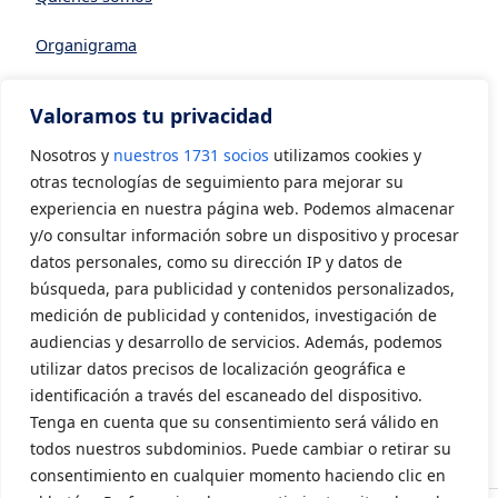
Organigrama
Datos generales
Valoramos tu privacidad
Asociarse a AVIA
Nosotros y
nuestros 1731 socios
utilizamos cookies y
CONTACTO
otras tecnologías de seguimiento para mejorar su
experiencia en nuestra página web. Podemos almacenar
y/o consultar información sobre un dispositivo y procesar
Contacto
datos personales, como su dirección IP y datos de
LEGAL
búsqueda, para publicidad y contenidos personalizados,
medición de publicidad y contenidos, investigación de
audiencias y desarrollo de servicios. Además, podemos
Aviso Legal
utilizar datos precisos de localización geográfica e
Política de privacidad
identificación a través del escaneado del dispositivo.
Tenga en cuenta que su consentimiento será válido en
Política de cookies
todos nuestros subdominios. Puede cambiar o retirar su
consentimiento en cualquier momento haciendo clic en