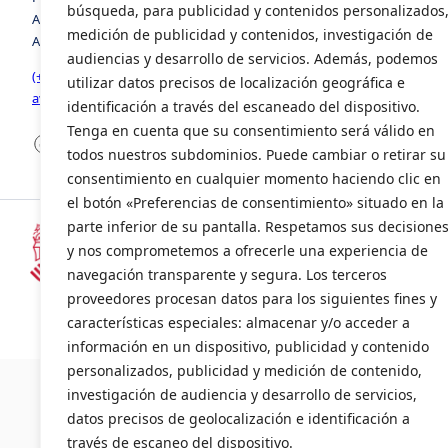
búsqueda, para publicidad y contenidos personalizados
Avenida de la Foia, número 8, edificio 3, 1º, puerta 2. 46440,
medición de publicidad y contenidos, investigación de
Almussafes, Valencia
audiencias y desarrollo de servicios. Además, podemos
(+34) 963 941 258
utilizar datos precisos de localización geográfica e
avia@avia.com.es
identificación a través del escaneado del dispositivo.
Tenga en cuenta que su consentimiento será válido en
Facebook
LinkedIn
X
todos nuestros subdominios. Puede cambiar o retirar su
consentimiento en cualquier momento haciendo clic en
el botón «Preferencias de consentimiento» situado en la
parte inferior de su pantalla. Respetamos sus decisione
y nos comprometemos a ofrecerle una experiencia de
Subvencionado por la Consellería d
navegación transparente y segura. Los terceros
(INENTI/2024/20)
proveedores procesan datos para los siguientes fines y
características especiales: almacenar y/o acceder a
información en un dispositivo, publicidad y contenido
©2024 AVI
personalizados, publicidad y medición de contenido,
investigación de audiencia y desarrollo de servicios,
datos precisos de geolocalización e identificación a
través de escaneo del dispositivo.