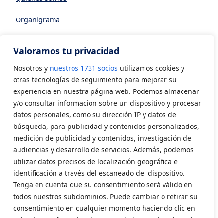
Organigrama
Datos generales
Valoramos tu privacidad
Asociarse a AVIA
Nosotros y
nuestros 1731 socios
utilizamos cookies y
CONTACTO
otras tecnologías de seguimiento para mejorar su
experiencia en nuestra página web. Podemos almacenar
y/o consultar información sobre un dispositivo y procesar
Contacto
datos personales, como su dirección IP y datos de
LEGAL
búsqueda, para publicidad y contenidos personalizados,
medición de publicidad y contenidos, investigación de
audiencias y desarrollo de servicios. Además, podemos
Aviso Legal
utilizar datos precisos de localización geográfica e
Política de privacidad
identificación a través del escaneado del dispositivo.
Tenga en cuenta que su consentimiento será válido en
Política de cookies
todos nuestros subdominios. Puede cambiar o retirar su
consentimiento en cualquier momento haciendo clic en