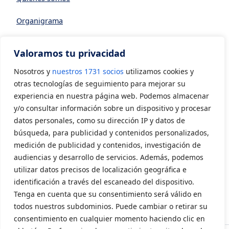
Organigrama
Datos generales
Valoramos tu privacidad
Asociarse a AVIA
Nosotros y
nuestros 1731 socios
utilizamos cookies y
CONTACTO
otras tecnologías de seguimiento para mejorar su
experiencia en nuestra página web. Podemos almacenar
y/o consultar información sobre un dispositivo y procesar
Contacto
datos personales, como su dirección IP y datos de
LEGAL
búsqueda, para publicidad y contenidos personalizados,
medición de publicidad y contenidos, investigación de
audiencias y desarrollo de servicios. Además, podemos
Aviso Legal
utilizar datos precisos de localización geográfica e
Política de privacidad
identificación a través del escaneado del dispositivo.
Tenga en cuenta que su consentimiento será válido en
Política de cookies
todos nuestros subdominios. Puede cambiar o retirar su
consentimiento en cualquier momento haciendo clic en