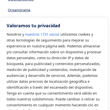
Organigrama
Datos generales
Valoramos tu privacidad
Asociarse a AVIA
Nosotros y
nuestros 1731 socios
utilizamos cookies y
CONTACTO
otras tecnologías de seguimiento para mejorar su
experiencia en nuestra página web. Podemos almacenar
y/o consultar información sobre un dispositivo y procesar
Contacto
datos personales, como su dirección IP y datos de
LEGAL
búsqueda, para publicidad y contenidos personalizados,
medición de publicidad y contenidos, investigación de
audiencias y desarrollo de servicios. Además, podemos
Aviso Legal
utilizar datos precisos de localización geográfica e
Política de privacidad
identificación a través del escaneado del dispositivo.
Tenga en cuenta que su consentimiento será válido en
Política de cookies
todos nuestros subdominios. Puede cambiar o retirar su
consentimiento en cualquier momento haciendo clic en