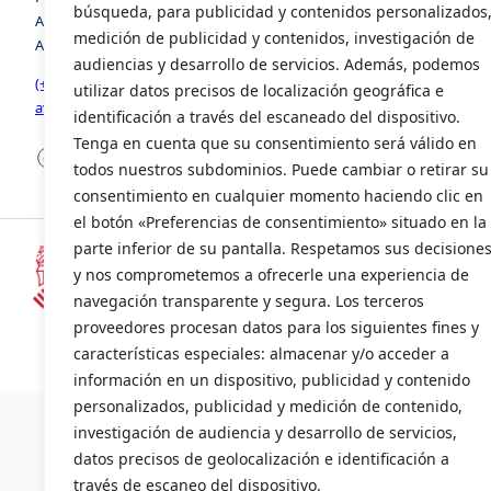
búsqueda, para publicidad y contenidos personalizados
Avenida de la Foia, número 8, edificio 3, 1º, puerta 2. 46440,
medición de publicidad y contenidos, investigación de
Almussafes, Valencia
audiencias y desarrollo de servicios. Además, podemos
(+34) 963 941 258
utilizar datos precisos de localización geográfica e
avia@avia.com.es
identificación a través del escaneado del dispositivo.
Tenga en cuenta que su consentimiento será válido en
Facebook
LinkedIn
X
todos nuestros subdominios. Puede cambiar o retirar su
consentimiento en cualquier momento haciendo clic en
el botón «Preferencias de consentimiento» situado en la
parte inferior de su pantalla. Respetamos sus decisione
y nos comprometemos a ofrecerle una experiencia de
Subvencionado por la Consellería d
navegación transparente y segura. Los terceros
(INENTI/2024/20)
proveedores procesan datos para los siguientes fines y
características especiales: almacenar y/o acceder a
información en un dispositivo, publicidad y contenido
©2024 AVI
personalizados, publicidad y medición de contenido,
investigación de audiencia y desarrollo de servicios,
datos precisos de geolocalización e identificación a
través de escaneo del dispositivo.