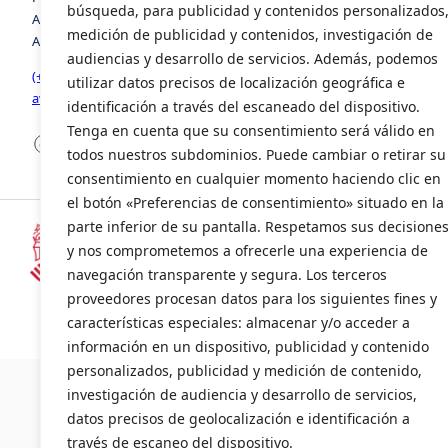
búsqueda, para publicidad y contenidos personalizados
Avenida de la Foia, número 8, edificio 3, 1º, puerta 2. 46440,
medición de publicidad y contenidos, investigación de
Almussafes, Valencia
audiencias y desarrollo de servicios. Además, podemos
(+34) 963 941 258
utilizar datos precisos de localización geográfica e
avia@avia.com.es
identificación a través del escaneado del dispositivo.
Tenga en cuenta que su consentimiento será válido en
Facebook
LinkedIn
X
todos nuestros subdominios. Puede cambiar o retirar su
consentimiento en cualquier momento haciendo clic en
el botón «Preferencias de consentimiento» situado en la
parte inferior de su pantalla. Respetamos sus decisione
y nos comprometemos a ofrecerle una experiencia de
Subvencionado por la Consellería d
navegación transparente y segura. Los terceros
(INENTI/2024/20)
proveedores procesan datos para los siguientes fines y
características especiales: almacenar y/o acceder a
información en un dispositivo, publicidad y contenido
©2024 AVI
personalizados, publicidad y medición de contenido,
investigación de audiencia y desarrollo de servicios,
datos precisos de geolocalización e identificación a
través de escaneo del dispositivo.