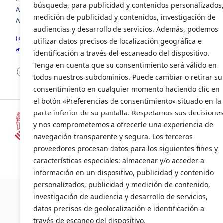
búsqueda, para publicidad y contenidos personalizados
Avenida de la Foia, número 8, edificio 3, 1º, puerta 2. 46440,
medición de publicidad y contenidos, investigación de
Almussafes, Valencia
audiencias y desarrollo de servicios. Además, podemos
(+34) 963 941 258
utilizar datos precisos de localización geográfica e
avia@avia.com.es
identificación a través del escaneado del dispositivo.
Tenga en cuenta que su consentimiento será válido en
Facebook
LinkedIn
X
todos nuestros subdominios. Puede cambiar o retirar su
consentimiento en cualquier momento haciendo clic en
el botón «Preferencias de consentimiento» situado en la
parte inferior de su pantalla. Respetamos sus decisione
y nos comprometemos a ofrecerle una experiencia de
Subvencionado por la Consellería d
navegación transparente y segura. Los terceros
(INENTI/2024/20)
proveedores procesan datos para los siguientes fines y
características especiales: almacenar y/o acceder a
información en un dispositivo, publicidad y contenido
©2024 AVI
personalizados, publicidad y medición de contenido,
investigación de audiencia y desarrollo de servicios,
datos precisos de geolocalización e identificación a
través de escaneo del dispositivo.