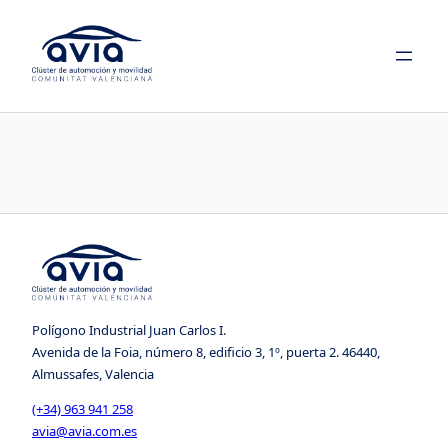
Saltar
al
contenido
Polígono Industrial Juan Carlos I.
Avenida de la Foia, número 8, edificio 3, 1º, puerta 2. 46440,
Almussafes, Valencia
(+34) 963 941 258
avia@avia.com.es