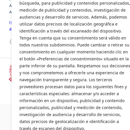
búsqueda, para publicidad y contenidos personalizados
Avenida de la Foia, número 8, edificio 3, 1º, puerta 2. 46440,
medición de publicidad y contenidos, investigación de
Almussafes, Valencia
audiencias y desarrollo de servicios. Además, podemos
(+34) 963 941 258
utilizar datos precisos de localización geográfica e
avia@avia.com.es
identificación a través del escaneado del dispositivo.
Tenga en cuenta que su consentimiento será válido en
Facebook
LinkedIn
X
todos nuestros subdominios. Puede cambiar o retirar su
consentimiento en cualquier momento haciendo clic en
el botón «Preferencias de consentimiento» situado en la
parte inferior de su pantalla. Respetamos sus decisione
y nos comprometemos a ofrecerle una experiencia de
Subvencionado por la Consellería d
navegación transparente y segura. Los terceros
(INENTI/2024/20)
proveedores procesan datos para los siguientes fines y
características especiales: almacenar y/o acceder a
información en un dispositivo, publicidad y contenido
©2024 AVI
personalizados, publicidad y medición de contenido,
investigación de audiencia y desarrollo de servicios,
datos precisos de geolocalización e identificación a
través de escaneo del dispositivo.