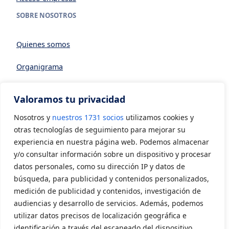
SOBRE NOSOTROS
Quienes somos
Organigrama
Datos generales
Valoramos tu privacidad
Asociarse a AVIA
Nosotros y
nuestros 1731 socios
utilizamos cookies y
CONTACTO
otras tecnologías de seguimiento para mejorar su
experiencia en nuestra página web. Podemos almacenar
y/o consultar información sobre un dispositivo y procesar
Contacto
datos personales, como su dirección IP y datos de
LEGAL
búsqueda, para publicidad y contenidos personalizados,
medición de publicidad y contenidos, investigación de
audiencias y desarrollo de servicios. Además, podemos
Aviso Legal
utilizar datos precisos de localización geográfica e
Política de privacidad
identificación a través del escaneado del dispositivo.