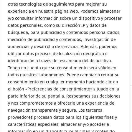
CONTACTO
otras tecnologías de seguimiento para mejorar su
experiencia en nuestra página web. Podemos almacenar
y/o consultar información sobre un dispositivo y procesar
Contacto
datos personales, como su dirección IP y datos de
LEGAL
búsqueda, para publicidad y contenidos personalizados,
medición de publicidad y contenidos, investigación de
audiencias y desarrollo de servicios. Además, podemos
Aviso Legal
utilizar datos precisos de localización geográfica e
Política de privacidad
identificación a través del escaneado del dispositivo.
Tenga en cuenta que su consentimiento será válido en
Política de cookies
todos nuestros subdominios. Puede cambiar o retirar su
consentimiento en cualquier momento haciendo clic en
el botón «Preferencias de consentimiento» situado en la
parte inferior de su pantalla. Respetamos sus decisiones
y nos comprometemos a ofrecerle una experiencia de
navegación transparente y segura. Los terceros
proveedores procesan datos para los siguientes fines y
características especiales: almacenar y/o acceder a
información en un dispositivo, publicidad y contenido