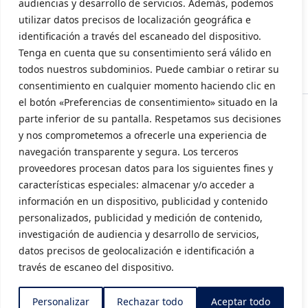
audiencias y desarrollo de servicios. Además, podemos
Aviso Legal
utilizar datos precisos de localización geográfica e
Política de privacidad
identificación a través del escaneado del dispositivo.
Tenga en cuenta que su consentimiento será válido en
Política de cookies
todos nuestros subdominios. Puede cambiar o retirar su
consentimiento en cualquier momento haciendo clic en
el botón «Preferencias de consentimiento» situado en la
parte inferior de su pantalla. Respetamos sus decisiones
y nos comprometemos a ofrecerle una experiencia de
navegación transparente y segura. Los terceros
proveedores procesan datos para los siguientes fines y
características especiales: almacenar y/o acceder a
información en un dispositivo, publicidad y contenido
personalizados, publicidad y medición de contenido,
investigación de audiencia y desarrollo de servicios,
datos precisos de geolocalización e identificación a
través de escaneo del dispositivo.
Subvencionado por la Consellería de Innovación, Industria, Comercio y
Turismo (INENTI/2024/20)
Personalizar
Rechazar todo
Aceptar todo