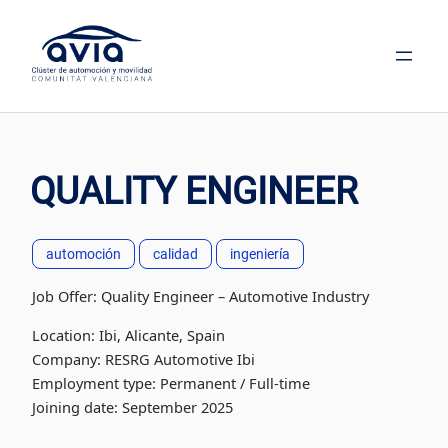
Saltar
al
contenido
QUALITY ENGINEER
automoción
calidad
ingeniería
Job Offer: Quality Engineer – Automotive Industry
Location: Ibi, Alicante, Spain
Company: RESRG Automotive Ibi
Employment type: Permanent / Full-time
Joining date: September 2025