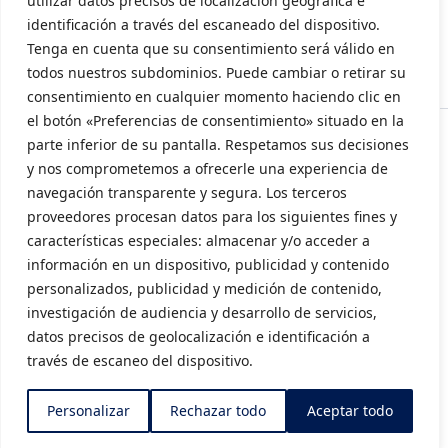
utilizar datos precisos de localización geográfica e
Política de privacidad
identificación a través del escaneado del dispositivo.
Tenga en cuenta que su consentimiento será válido en
Política de cookies
todos nuestros subdominios. Puede cambiar o retirar su
consentimiento en cualquier momento haciendo clic en
el botón «Preferencias de consentimiento» situado en la
parte inferior de su pantalla. Respetamos sus decisiones
y nos comprometemos a ofrecerle una experiencia de
navegación transparente y segura. Los terceros
proveedores procesan datos para los siguientes fines y
características especiales: almacenar y/o acceder a
información en un dispositivo, publicidad y contenido
personalizados, publicidad y medición de contenido,
investigación de audiencia y desarrollo de servicios,
datos precisos de geolocalización e identificación a
través de escaneo del dispositivo.
Subvencionado por la Consellería de Innovación, Industria, Comercio y
Turismo (INENTI/2024/20)
Personalizar
Rechazar todo
Aceptar todo
©2024 AVIA, Cluster de Automoción de la Comunitat Valenciana.
Todos los derechos reservados